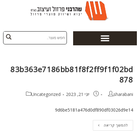
83b363e7186bb81f8f2ff9f1f02b
87
sharaban
יוני 21, 2023
Uncategorized
9d6be5181a476d0df890df03026d9e1
להמשך קריאה