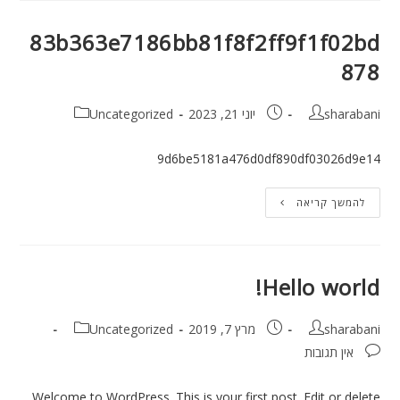
83b363e7186bb81f8f2ff9f1f02b
87
sharaban
יוני 21, 2023
Uncategorized
9d6be5181a476d0df890df03026d9e1
להמשך קריאה
Hello world
sharaban
מרץ 7, 2019
Uncategorized
אין תגובות
Welcome to WordPress. This is your first post. Edit or delet