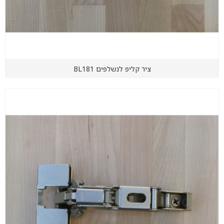
ציר קליפ לנשלפים BL181