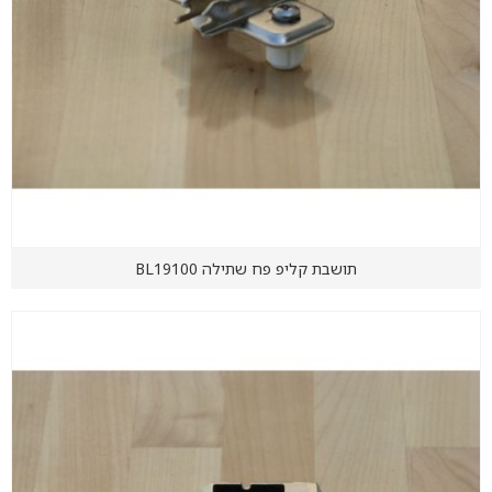
תושבת קליפ פח שתילה BL19100