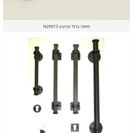
מזוזה ברזל מרובע N29013