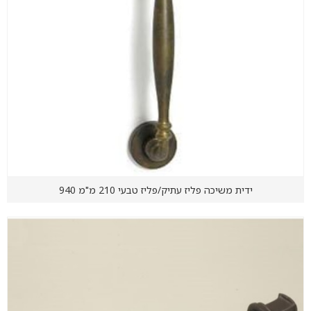
ידית משיכה פליז עתיק/פליז טבעי 210 מ"מ 940